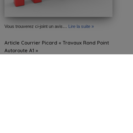
Vous trouverez ci-joint un avis…
Lire la suite »
Article Courrier Picard « Travaux Rond Point
Autoroute A1 »
14 octobre 2025