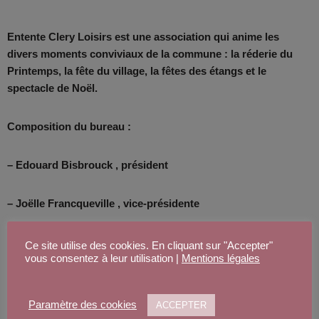
Entente Clery Loisirs est une association qui anime les
divers moments conviviaux de la commune : la réderie du
Printemps, la fête du village, la fêtes des étangs et le
spectacle de Noël.
Composition du bureau :
– Edouard Bisbrouck , président
– Joëlle Francqueville , vice-présidente
– EricZénobel , trésorier
Ce site utilise des cookies. En cliquant sur "Accepter"
vous consentez à leur utilisation |
Mentions légales
– Anne Mauger, secrétaire.
Paramètre des cookies
ACCEPTER