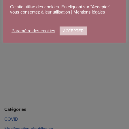
ou
le 6 MAI 2022 en mairie.
Ce site utilise des cookies. En cliquant sur "Accepter"
vous consentez à leur utilisation |
Mentions légales
: Pour s’inscrire sur les listes électorales, il suffit de se munir
de sa carte nationale d’identité ou de son passeport, en cours de
Paramètre des cookies
ACCEPTER
validité, et d’un justificatif de domicile de moins de trois mois.
Catégories
COVID
Manifestation républicaine